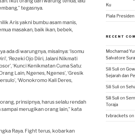
stan. Ikut orang dari warung tenda, lalu
Ku
mbang,” tegasnya.
Piala Preside
ilik Aris yakni bumbu asam manis,
mua masakan, baik ikan, bebek,
RECENT CO
a ada di warungnya, misalnya: ‘Isomu
Mochamad Yu
Salvatore Sur
i’, ‘Rezeki Ojo Diiri, Jalani Nikmati
osor’, ‘Kunci Kenikmatan Cuma Satu:
Sili Suli
on
Gowo
rang Lain, Ngenes, Ngenes’, ‘Gresik
Sejarah dan Pe
ersulo’, ‘Wonokromo Kali Deres,
Sili Suli
on
Seha
Sili Suli
on
Semo
orang, prinsipnya, harus selalu rendah
Toraja
n sampai merugikan orang lain,” kata
tvbrackets
on
angka Raya. Fight terus, kobarkan