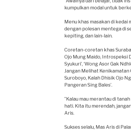
“Awalnya dari belajar, tidak in
kumpulkan modal untuk berke
Menu khas masakan di kedai m
dengan polesan mentega di se
kepiting, dan lain-lain.
Coretan-coretan khas Surabay
Ojo Mung Maido, Introspeksi Dir
Syukuri’, ‘Wong Asor Gak Ndhl
Jangan Melihat Kenikamatan O
Suroboyo, Kalah Dhisik Ojo Ng
Pangeran Sing Bales’.
”Kalau mau merantau di tanah 
hati. Kita itu merendah, janga
Aris.
Sukses selalu, Mas Aris di Pal