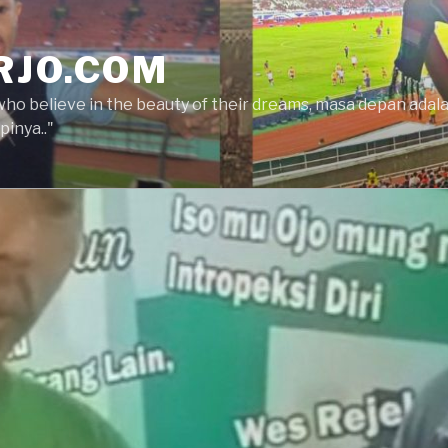
RJO.COM
who believe in the beauty of their dreams, masa depan ada
inya.."