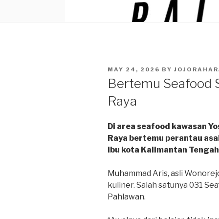
POSTED
MAY 24, 2026
BY
JOJORAHAR
ON
Bertemu Seafood S
Raya
Di area seafood kawasan Yo
Raya bertemu perantau asal 
ibu kota Kalimantan Tengah
Muhammad Aris, asli Wonorejo
kuliner. Salah satunya 031 Se
Pahlawan.