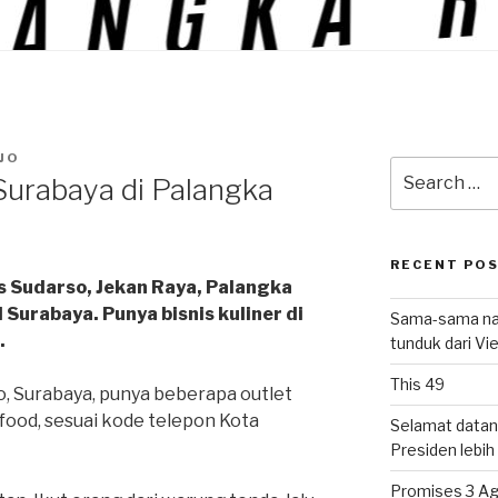
JO
Search
urabaya di Palangka
for:
RECENT PO
s Sudarso, Jekan Raya, Palangka
Surabaya. Punya bisnis kuliner di
Sama-sama nat
.
tunduk dari V
This 49
, Surabaya, punya beberapa outlet
afood, sesuai kode telepon Kota
Selamat datan
Presiden lebih ‘
Promises 3 Ag