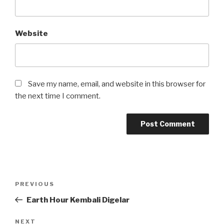
Website
Save my name, email, and website in this browser for
the next time I comment.
Post
Previous
PREVIOUS
navigation
Post
Earth Hour Kembali Digelar
Next
NEXT