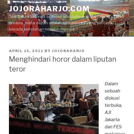
Skip
JOJORAHARJO.COM
to
"the future belongs to those who believe in the beauty of their
content
dreams, masa depan adalah milik mereka yang percaya
kepada keindahan mimpi-mimpinya.."
POSTED
APRIL 15, 2011
BY
JOJORAHARJO
ON
Menghindari horor dalam liputan
teror
Dalam
sebuah
diskusi
terbuka,
AJI
Jakarta
dan FES