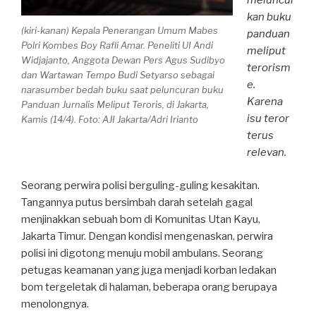
meluncur
kan buku
(kiri-kanan) Kepala Penerangan Umum Mabes
panduan
Polri Kombes Boy Rafli Amar. Peneliti UI Andi
meliput
Widjajanto, Anggota Dewan Pers Agus Sudibyo
terorism
dan Wartawan Tempo Budi Setyarso sebagai
e.
narasumber bedah buku saat peluncuran buku
Karena
Panduan Jurnalis Meliput Teroris, di Jakarta,
isu teror
Kamis (14/4). Foto: AJI Jakarta/Adri Irianto
terus
relevan.
Seorang perwira polisi berguling-guling kesakitan.
Tangannya putus bersimbah darah setelah gagal
menjinakkan sebuah bom di Komunitas Utan Kayu,
Jakarta Timur. Dengan kondisi mengenaskan, perwira
polisi ini digotong menuju mobil ambulans. Seorang
petugas keamanan yang juga menjadi korban ledakan
bom tergeletak di halaman, beberapa orang berupaya
menolongnya.