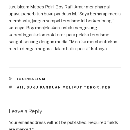
Juru bicara Mabes Polri, Boy Rafli Amar menghargai
upaya penerbitan buku panduan ini. “Saya berharap media
membantu, jangan sampai terorisme ini berkembang,”
katanya. Boy menjelaskan, untuk mengusung
kepentingan kelompok teror, para pelaku terorisme
sangat senang dengan media. “Mereka membenturkan
media dengan negara, dalam hal ini polisi,” katanya.
CATEGORIES
JOURNALISM
TAGS
AJI
,
BUKU PANDUAN MELIPUT TEROR
,
FES
Leave a Reply
Your email address will not be published.
Required fields
are marked
*