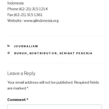
Indonesia
Phone (62-21) 315 1214
Fax (62-21) 315 1261
Website : www.ajiindonesia.org
CATEGORIES
JOURNALISM
TAGS
BURUH
,
KONTRIBUTOR
,
SERIKAT PEKERJA
Leave a Reply
Your email address will not be published.
Required fields
are marked
*
Comment
*