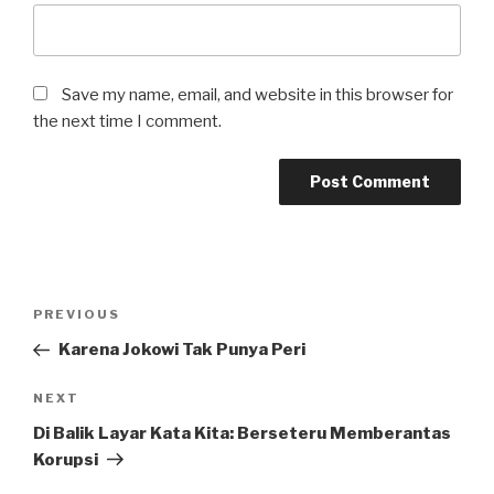
Save my name, email, and website in this browser for
the next time I comment.
Post
Previous
PREVIOUS
navigation
Post
Karena Jokowi Tak Punya Peri
Next
NEXT
Post
Di Balik Layar Kata Kita: Berseteru Memberantas
Korupsi