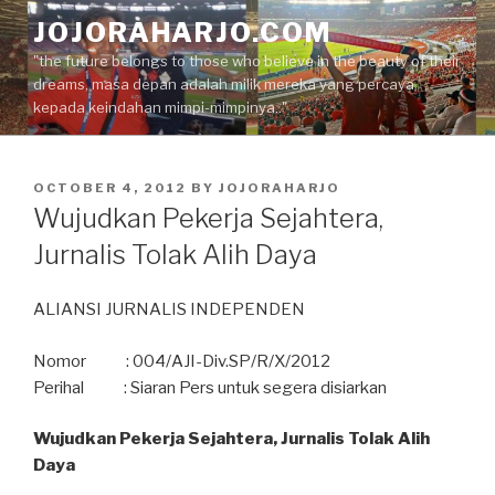
Skip
JOJORAHARJO.COM
to
"the future belongs to those who believe in the beauty of their
content
dreams, masa depan adalah milik mereka yang percaya
kepada keindahan mimpi-mimpinya.."
POSTED
OCTOBER 4, 2012
BY
JOJORAHARJO
ON
Wujudkan Pekerja Sejahtera,
Jurnalis Tolak Alih Daya
ALIANSI JURNALIS INDEPENDEN
Nomor : 004/AJI-Div.SP/R/X/2012
Perihal : Siaran Pers untuk segera disiarkan
Wujudkan Pekerja Sejahtera, Jurnalis Tolak Alih
Daya