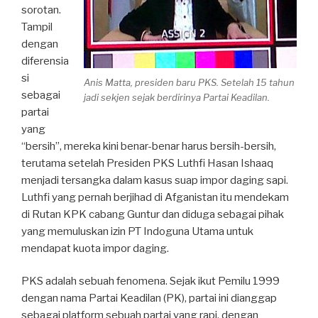
sorotan.
Tampil
dengan
diferensia
si
Anis Matta, presiden baru PKS. Setelah 15 tahun
sebagai
jadi sekjen sejak berdirinya Partai Keadilan.
partai
yang
“bersih”, mereka kini benar-benar harus bersih-bersih,
terutama setelah Presiden PKS Luthfi Hasan Ishaaq
menjadi tersangka dalam kasus suap impor daging sapi.
Luthfi yang pernah berjihad di Afganistan itu mendekam
di Rutan KPK cabang Guntur dan diduga sebagai pihak
yang memuluskan izin PT Indoguna Utama untuk
mendapat kuota impor daging.
PKS adalah sebuah fenomena. Sejak ikut Pemilu 1999
dengan nama Partai Keadilan (PK), partai ini dianggap
sebagai platform sebuah partai yang rapi, dengan