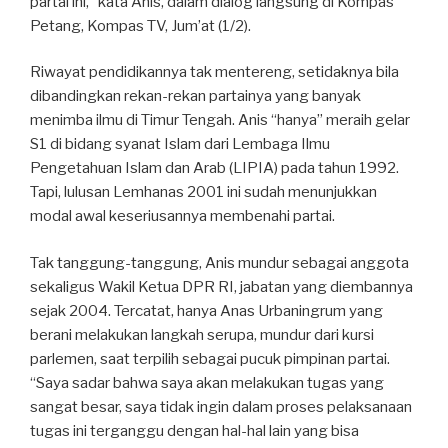
partai ini,” kata Anis, dalam dialog langsung di Kompas
Petang, Kompas TV, Jum’at (1/2).
Riwayat pendidikannya tak mentereng, setidaknya bila
dibandingkan rekan-rekan partainya yang banyak
menimba ilmu di Timur Tengah. Anis “hanya” meraih gelar
S1 di bidang syanat Islam dari Lembaga Ilmu
Pengetahuan Islam dan Arab (LIPIA) pada tahun 1992.
Tapi, lulusan Lemhanas 2001 ini sudah menunjukkan
modal awal keseriusannya membenahi partai.
Tak tanggung-tanggung, Anis mundur sebagai anggota
sekaligus Wakil Ketua DPR RI, jabatan yang diembannya
sejak 2004. Tercatat, hanya Anas Urbaningrum yang
berani melakukan langkah serupa, mundur dari kursi
parlemen, saat terpilih sebagai pucuk pimpinan partai.
“Saya sadar bahwa saya akan melakukan tugas yang
sangat besar, saya tidak ingin dalam proses pelaksanaan
tugas ini terganggu dengan hal-hal lain yang bisa