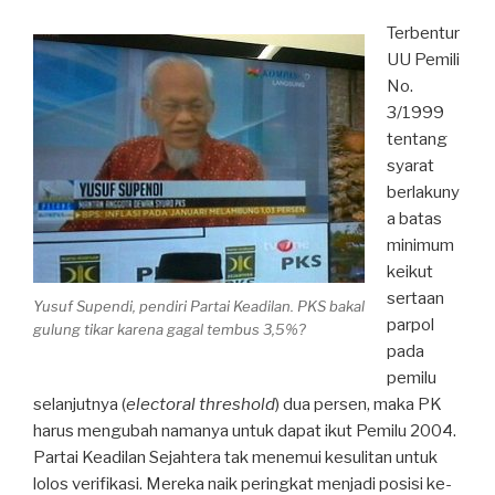
Terbentur
UU Pemili
No.
3/1999
tentang
syarat
berlakuny
a batas
minimum
keikut
sertaan
Yusuf Supendi, pendiri Partai Keadilan. PKS bakal
parpol
gulung tikar karena gagal tembus 3,5%?
pada
pemilu
selanjutnya (
electoral threshold
) dua persen, maka PK
harus mengubah namanya untuk dapat ikut Pemilu 2004.
Partai Keadilan Sejahtera tak menemui kesulitan untuk
lolos verifikasi. Mereka naik peringkat menjadi posisi ke-