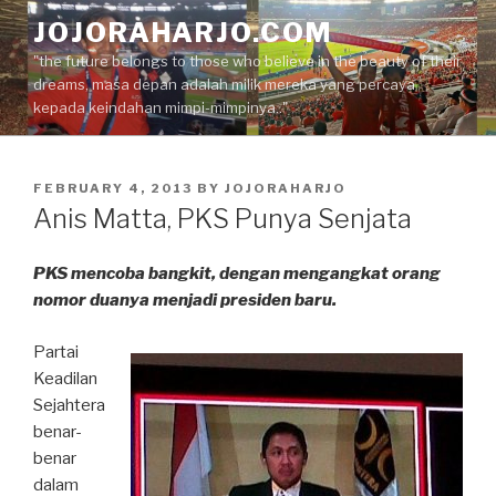
Skip
JOJORAHARJO.COM
to
"the future belongs to those who believe in the beauty of their
content
dreams, masa depan adalah milik mereka yang percaya
kepada keindahan mimpi-mimpinya.."
POSTED
FEBRUARY 4, 2013
BY
JOJORAHARJO
ON
Anis Matta, PKS Punya Senjata
PKS mencoba bangkit, dengan mengangkat orang
nomor duanya menjadi presiden baru.
Partai
Keadilan
Sejahtera
benar-
benar
dalam