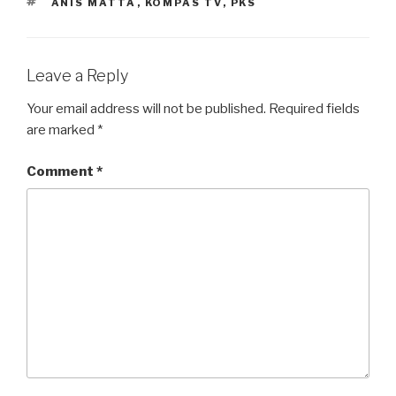
TAGS
ANIS MATTA
,
KOMPAS TV
,
PKS
Leave a Reply
Your email address will not be published.
Required fields
are marked
*
Comment
*