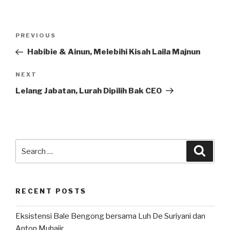
Post
Previous
PREVIOUS
navigation
Post
Habibie & Ainun, Melebihi Kisah Laila Majnun
Next
NEXT
Post
Lelang Jabatan, Lurah Dipilih Bak CEO
Search
Searc
for:
RECENT POSTS
Eksistensi Bale Bengong bersama Luh De Suriyani dan
Anton Muhajir