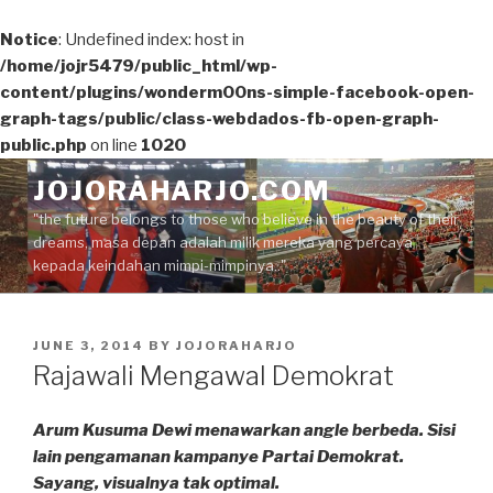
Notice
: Undefined index: host in
/home/jojr5479/public_html/wp-
content/plugins/wonderm00ns-simple-facebook-open-
graph-tags/public/class-webdados-fb-open-graph-
public.php
on line
1020
Skip
JOJORAHARJO.COM
to
"the future belongs to those who believe in the beauty of their
content
dreams, masa depan adalah milik mereka yang percaya
kepada keindahan mimpi-mimpinya.."
POSTED
JUNE 3, 2014
BY
JOJORAHARJO
ON
Rajawali Mengawal Demokrat
Arum Kusuma Dewi menawarkan angle berbeda. Sisi
lain pengamanan kampanye Partai Demokrat.
Sayang, visualnya tak optimal.