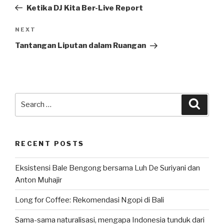
navigation
Post
Ketika DJ Kita Ber-Live Report
Next
NEXT
Post
Tantangan Liputan dalam Ruangan
Search
Searc
for:
RECENT POSTS
Eksistensi Bale Bengong bersama Luh De Suriyani dan
Anton Muhajir
Long for Coffee: Rekomendasi Ngopi di Bali
Sama-sama naturalisasi, mengapa Indonesia tunduk dari