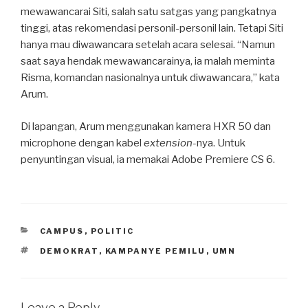
mewawancarai Siti, salah satu satgas yang pangkatnya
tinggi, atas rekomendasi personil-personil lain. Tetapi Siti
hanya mau diwawancara setelah acara selesai. “Namun
saat saya hendak mewawancarainya, ia malah meminta
Risma, komandan nasionalnya untuk diwawancara,” kata
Arum.
Di lapangan, Arum menggunakan kamera HXR 50 dan
microphone dengan kabel
extension-
nya. Untuk
penyuntingan visual, ia memakai Adobe Premiere CS 6.
CATEGORIES
CAMPUS
,
POLITIC
TAGS
DEMOKRAT
,
KAMPANYE PEMILU
,
UMN
Leave a Reply