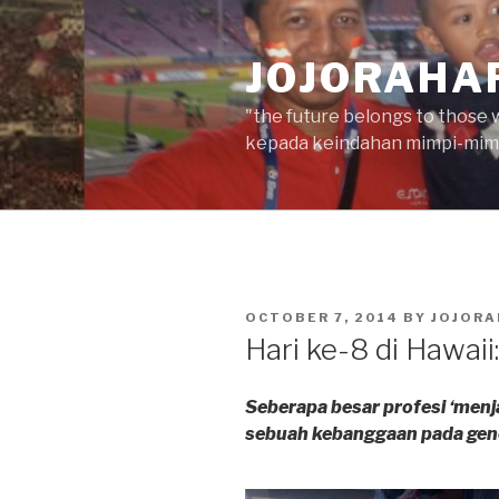
Skip
to
JOJORAHA
content
"the future belongs to those 
kepada keindahan mimpi-mimp
POSTED
OCTOBER 7, 2014
BY
JOJORA
ON
Hari ke-8 di Hawaii
Seberapa besar profesi ‘menj
sebuah kebanggaan pada gen