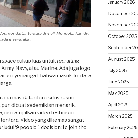
January 2026
December 20
November 20
Counter daftar tentara di mall. Mendekatkan diri
October 2025
pada masyarakat.
September 2
August 2025
i
space
cukup luas untuk
recruiting
: Army, Navy, atau Marine. Ada juga logo
July 2025
bagai penyemangat, bahwa masuk tentara
June 2025
arga.
May 2025
mana masuk tentara, situs resmi
April 2025
,
pun dibuat sedemikian menarik.
a, menampilkan video testimoni
March 2025
tentara. Video yang dikemas sangat
erjudul
‘9 people 1 decision: to join the
February 2025