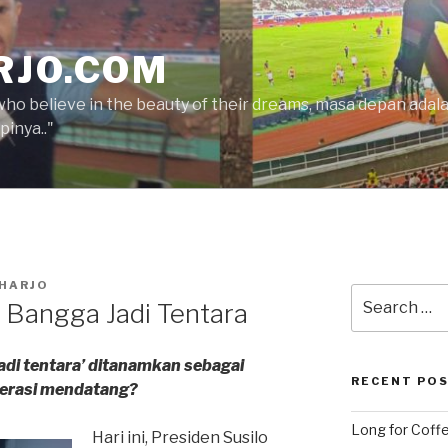
RJO.COM
who believe in the beauty of their dreams, masa depan ada
inya.."
HARJO
Search
: Bangga Jadi Tentara
for:
adi tentara’ ditanamkan sebagai
RECENT PO
erasi mendatang?
Long for Coffe
Hari ini, Presiden Susilo