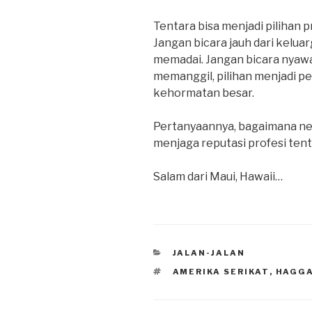
Tentara bisa menjadi pilihan
Jangan bicara jauh dari kelua
memadai. Jangan bicara nyawa
memanggil, pilihan menjadi p
kehormatan besar.
Pertanyaannya, bagaimana n
menjaga reputasi profesi ten
Salam dari Maui, Hawaii…
CATEGORIES
JALAN-JALAN
TAGS
AMERIKA SERIKAT
,
HAGGA