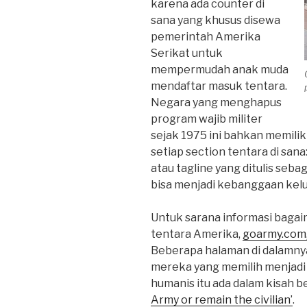
karena ada counter di
sana yang khusus disewa
pemerintah Amerika
Serikat untuk
mempermudah anak muda
mendaftar masuk tentara.
Negara yang menghapus
program wajib militer
sejak 1975 ini bahkan memilik
setiap section tentara di sana
atau tagline yang ditulis se
bisa menjadi kebanggaan kelu
Untuk sarana informasi bagai
tentara Amerika,
goarmy.com
Beberapa halaman di dalamny
mereka yang memilih menjadi 
humanis itu ada dalam kisah b
Army or remain the civilian’
.