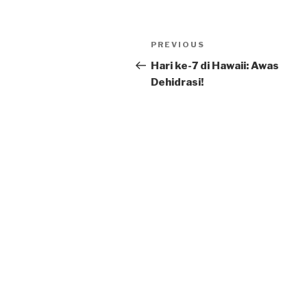
Post
Previous
PREVIOUS
navigation
Post
Hari ke-7 di Hawaii: Awas
Dehidrasi!