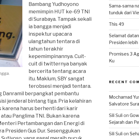
Bambang Yudhoyono
Sama-sama nat
memimpin HUT ke-69 TNI
tunduk dari V
di Surabaya. Tampak sekali
This 49
ia bangga menjadi
inspektur upacara
Selamat datan
ulangtahun tentara di
Presiden lebih ‘
tahun terakhir
Promises 3 Ag
kepemimpinannya. Cuit-
Ku
cuit di twitternya banyak
bercerita tentang acara
angga.
itu. Maklum, SBY sangat
RECENT CO
terobsesi menjadi tentara.
g Danramil berpangkat pembantu
Mochamad Yu
si jenderal bintang tiga. Pria kelahiran
Salvatore Sur
 karena harus berhenti dari karir
Sili Suli
on
Gowo
 atau Panglima TNI. Bukan karena
Sejarah dan Pe
 Menteri Pertambangan dan Energi di
ra Presiden Gus Dur. Sesenggukan
Sili Suli
on
Seha
 Sutiyoso, yang gagal meraih pucuk