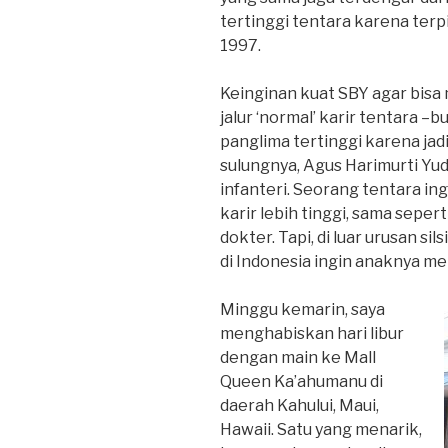
tertinggi tentara karena terp
1997.
Keinginan kuat SBY agar bisa 
jalur ‘normal’ karir tentara –
panglima tertinggi karena jad
sulungnya, Agus Harimurti Yu
infanteri. Seorang tentara i
karir lebih tinggi, sama seper
dokter. Tapi, di luar urusan s
di Indonesia ingin anaknya me
Minggu kemarin, saya
menghabiskan hari libur
dengan main ke Mall
Queen Ka’ahumanu di
daerah Kahului, Maui,
Hawaii. Satu yang menarik,