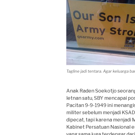
Tagline jadi tentara. Agar keluarga b
Anak Raden Soekotjo seoran
letnan satu, SBY mencapai posi
Pacitan 9-9-1949 ini menangis
militer sebelum menjadi KSAD
dipecat, tapi karena menjadi
Kabinet Persatuan Nasional e
yang sama juga terdengar dari