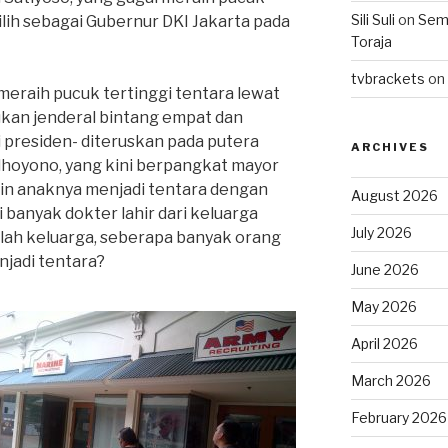
Sili Suli
on
Semo
ilih sebagai Gubernur DKI Jakarta pada
Toraja
tvbrackets
on
meraih pucuk tertinggi tentara lewat
bukan jenderal bintang empat dan
i presiden- diteruskan pada putera
ARCHIVES
dhoyono, yang kini berpangkat mayor
ngin anaknya menjadi tentara dengan
August 2026
ti banyak dokter lahir dari keluarga
July 2026
ilsilah keluarga, seberapa banyak orang
njadi tentara?
June 2026
May 2026
April 2026
March 2026
February 2026