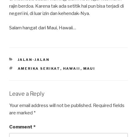
rajin berdoa. Karena tak ada setitik hal pun bisa terjadi di
negeri ini, di luar izin dan kehendak-Nya.
Salam hangat dari Maui, Hawaii…
CATEGORIES
JALAN-JALAN
TAGS
AMERIKA SERIKAT
,
HAWAII
,
MAUI
Leave a Reply
Your email address will not be published.
Required fields
are marked
*
Comment
*