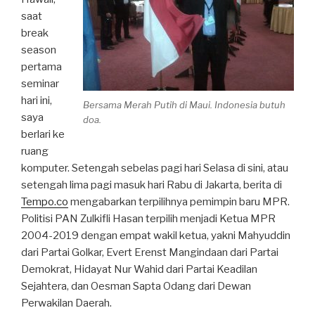
saat
break
season
pertama
seminar
hari ini,
Bersama Merah Putih di Maui. Indonesia butuh
saya
doa.
berlari ke
ruang
komputer. Setengah sebelas pagi hari Selasa di sini, atau
setengah lima pagi masuk hari Rabu di Jakarta, berita di
Tempo.co
mengabarkan terpilihnya pemimpin baru MPR.
Politisi PAN Zulkifli Hasan terpilih menjadi Ketua MPR
2004-2019 dengan empat wakil ketua, yakni Mahyuddin
dari Partai Golkar, Evert Erenst Mangindaan dari Partai
Demokrat, Hidayat Nur Wahid dari Partai Keadilan
Sejahtera, dan Oesman Sapta Odang dari Dewan
Perwakilan Daerah.