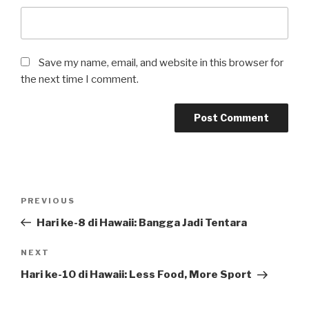
Save my name, email, and website in this browser for
the next time I comment.
Post
Previous
PREVIOUS
navigation
Post
Hari ke-8 di Hawaii: Bangga Jadi Tentara
Next
NEXT
Post
Hari ke-10 di Hawaii: Less Food, More Sport