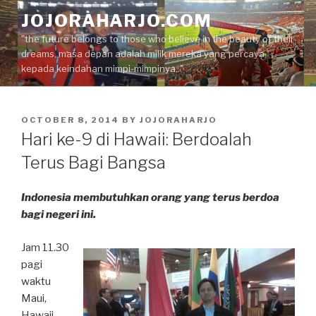
Skip
JOJORAHARJO.COM
to
"the future belongs to those who believe in the beauty of their
content
dreams, masa depan adalah milik mereka yang percaya
kepada keindahan mimpi-mimpinya.."
POSTED
OCTOBER 8, 2014
BY
JOJORAHARJO
ON
Hari ke-9 di Hawaii: Berdoalah
Terus Bagi Bangsa
Indonesia membutuhkan orang yang terus berdoa
bagi negeri ini.
Jam 11.30
pagi
waktu
Maui,
Hawaii,