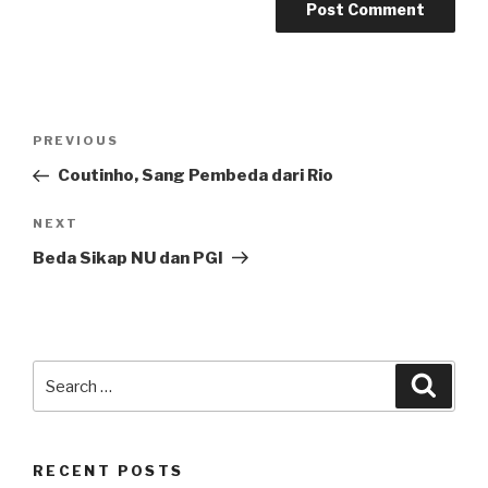
Post
Previous
PREVIOUS
navigation
Post
Coutinho, Sang Pembeda dari Rio
Next
NEXT
Post
Beda Sikap NU dan PGI
Search
Searc
for:
RECENT POSTS