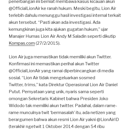
penerbangan ini berniat membawa kasus kicauan akun
@OfficialLionAir ke ranah hukum. Meski begitu, Lion Air
terlebih dahulu menunggu hasil investigasi internal terkait
akun tersebut. “Pasti akan ada investigasi. Ada
kemungkinan juga kita ajukan gugatan hukum,” ujar
Manajer Humas Lion Air Andy M Saladin seperti dikutip
Kompas.com
(27/2/2015).
Lion Air juga memastikan tidak memiliki akun Twitter.
Konfirmasi ini memastikan perihal akun Twitter
@OfficialLionAir yang ramai diperbincangkan di media
sosial. “Lion Air tidak mengeluarkan sosmed
Twitter,
trims
,” kata Direktur Operasional Lion Air Daniel
Putut. Pernyataan yang unik, nyaris sama seperti
omongan Sekretaris Kabinet bahwa Presiden Joko
Widodo tak memiliki akun twitter. Padahal, dalam rame-
rame munculnya twit ‘bermasalah’ itu, ada netizen yang
berargumen bahwa akun resmi Lion Air yakni @LionAirID
(terakhir ngetwit 1 Oktober 2014 dengan 54 ribu