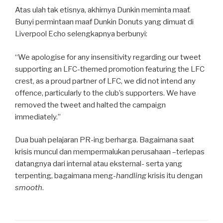
Atas ulah tak etisnya, akhirnya Dunkin meminta maaf.
Bunyi permintaan maaf Dunkin Donuts yang dimuat di
Liverpool Echo selengkapnya berbunyi:
“We apologise for any insensitivity regarding our tweet
supporting an LFC-themed promotion featuring the LFC
crest, as a proud partner of LFC, we did not intend any
offence, particularly to the club’s supporters. We have
removed the tweet and halted the campaign
immediately.”
Dua buah pelajaran PR-ing berharga. Bagaimana saat
krisis muncul dan mempermalukan perusahaan –terlepas
datangnya dari internal atau eksternal- serta yang
terpenting, bagaimana meng-
handling
krisis itu dengan
smooth
.