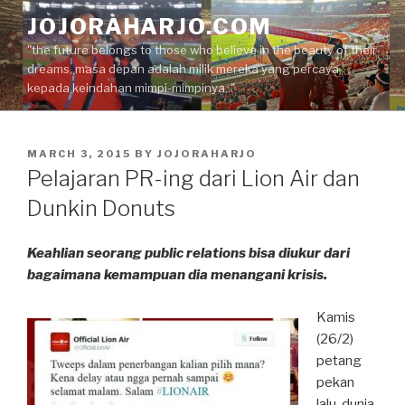
Skip
JOJORAHARJO.COM
to
"the future belongs to those who believe in the beauty of their
content
dreams, masa depan adalah milik mereka yang percaya
kepada keindahan mimpi-mimpinya.."
POSTED
MARCH 3, 2015
BY
JOJORAHARJO
ON
Pelajaran PR-ing dari Lion Air dan
Dunkin Donuts
Keahlian seorang public relations bisa diukur dari
bagaimana kemampuan dia menangani krisis.
Kamis
(26/2)
petang
pekan
lalu, dunia