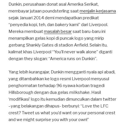
Dunkin, perusahaan donat asal Amerika Serikat,
membayar jutaan poundsterling saat
menjalin kerjasama
sejak Januari 2014 demi mendapatkan predikat
“penyedia kopi, teh, dan
bakery
kami” dari Liverpool.
Mereka membuat
masalah besar
saat baru-baru ini
menampilkan gelas kopi di puncak logo yang mirip
gerbang Shankly Gates di stadion Anfield. Selain itu,
kalimat khas Liverpool “You’ll never walk alone” diganti
dengan they slogan: “America runs on Dunkin”.
Yang lebih kurangajar, Dunkin mengganti nyala api abadi,
yang ditambahkan ke logo resmi Liverpool menyusul
penghormatan terhadap 96 nyawa korban tragedi
Hillsborough dengan dua gelas
milkshake
. Hasil
‘modifikasi’ logo itu kemudian dimunculkan dalam twitter
–yang belakangan dihapus- berbunyi: “Love the LFC
crest? Tweet us what you’d want on your personal crest
and we might surprise you with your own!”