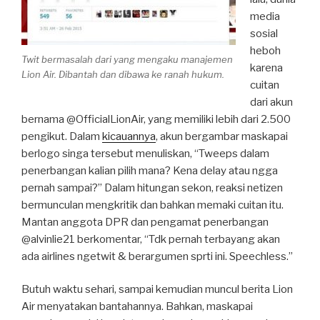
media
sosial
heboh
Twit bermasalah dari yang mengaku manajemen
karena
Lion Air. Dibantah dan dibawa ke ranah hukum.
cuitan
dari akun
bernama @OfficialLionAir, yang memiliki lebih dari 2.500
pengikut. Dalam
kicauannya
, akun bergambar maskapai
berlogo singa tersebut menuliskan, “Tweeps dalam
penerbangan kalian pilih mana? Kena delay atau ngga
pernah sampai?” Dalam hitungan sekon, reaksi netizen
bermunculan mengkritik dan bahkan memaki cuitan itu.
Mantan anggota DPR dan pengamat penerbangan
@alvinlie21 berkomentar, “Tdk pernah terbayang akan
ada airlines ngetwit & berargumen sprti ini. Speechless.”
Butuh waktu sehari, sampai kemudian muncul berita Lion
Air menyatakan bantahannya. Bahkan, maskapai