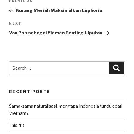
Previous
PREVIOUS
navigation
Post
Kurang Meriah Maksimalkan Euphoria
Next
NEXT
Post
Vox Pop sebagai Elemen Penting Liputan
Search
Searc
for:
RECENT POSTS
Sama-sama naturalisasi, mengapa Indonesia tunduk dari
Vietnam?
This 49