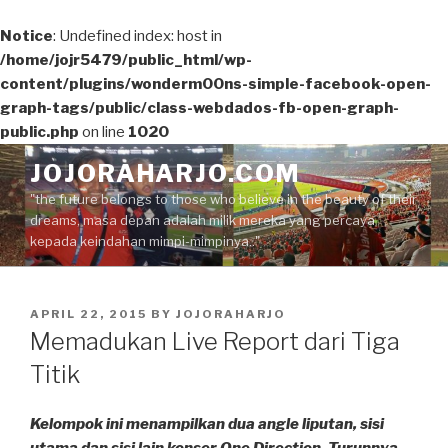
Notice
: Undefined index: host in
/home/jojr5479/public_html/wp-
content/plugins/wonderm00ns-simple-facebook-open-
graph-tags/public/class-webdados-fb-open-graph-
public.php
on line
1020
Skip
JOJORAHARJO.COM
to
"the future belongs to those who believe in the beauty of their
content
dreams, masa depan adalah milik mereka yang percaya
kepada keindahan mimpi-mimpinya.."
POSTED
APRIL 22, 2015
BY
JOJORAHARJO
ON
Memadukan Live Report dari Tiga
Titik
Kelompok ini menampilkan dua angle liputan, sisi