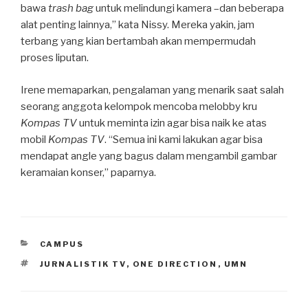
bawa
trash bag
untuk melindungi kamera –dan beberapa
alat penting lainnya,” kata Nissy. Mereka yakin, jam
terbang yang kian bertambah akan mempermudah
proses liputan.
Irene memaparkan, pengalaman yang menarik saat salah
seorang anggota kelompok mencoba melobby kru
Kompas TV
untuk meminta izin agar bisa naik ke atas
mobil
Kompas TV
. “Semua ini kami lakukan agar bisa
mendapat angle yang bagus dalam mengambil gambar
keramaian konser,” paparnya.
CATEGORIES
CAMPUS
TAGS
JURNALISTIK TV
,
ONE DIRECTION
,
UMN