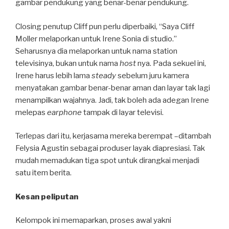
gambar pendukung yang benar-benar pendukung.
Closing penutup Cliff pun perlu diperbaiki, “Saya Cliff
Moller melaporkan untuk Irene Sonia di studio.”
Seharusnya dia melaporkan untuk nama station
televisinya, bukan untuk nama
host
nya. Pada sekuel ini,
Irene harus lebih lama
steady
sebelum juru kamera
menyatakan gambar benar-benar aman dan layar tak lagi
menampilkan wajahnya. Jadi, tak boleh ada adegan Irene
melepas
earphone
tampak di layar televisi.
Terlepas dari itu, kerjasama mereka berempat –ditambah
Felysia Agustin sebagai produser layak diapresiasi. Tak
mudah memadukan tiga spot untuk dirangkai menjadi
satu item berita.
Kesan peliputan
Kelompok ini memaparkan, proses awal yakni