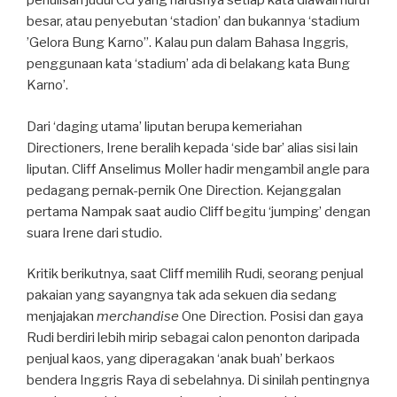
penulisan judul CG yang harusnya setiap kata diawali huruf
besar, atau penyebutan ‘stadion’ dan bukannya ‘stadium
’Gelora Bung Karno’’. Kalau pun dalam Bahasa Inggris,
penggunaan kata ‘stadium’ ada di belakang kata Bung
Karno’.
Dari ‘daging utama’ liputan berupa kemeriahan
Directioners, Irene beralih kepada ‘side bar’ alias sisi lain
liputan. Cliff Anselimus Moller hadir mengambil angle para
pedagang pernak-pernik One Direction. Kejanggalan
pertama Nampak saat audio Cliff begitu ‘jumping’ dengan
suara Irene dari studio.
Kritik berikutnya, saat Cliff memilih Rudi, seorang penjual
pakaian yang sayangnya tak ada sekuen dia sedang
menjajakan
merchandise
One Direction. Posisi dan gaya
Rudi berdiri lebih mirip sebagai calon penonton daripada
penjual kaos, yang diperagakan ‘anak buah’ berkaos
bendera Inggris Raya di sebelahnya. Di sinilah pentingnya