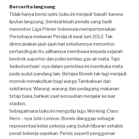
Bercerita langsung
Tidak hanya berisi opini, buku ini menjadi ‘basah’ karena
liputan langsung. Semisal kisah penulis yang hadir
menonton Liga Primer Indonesia mempertemukan
Persebaya melawan Persija di awal Juni 2012. Tak
direncanakan jauh-jauh hari sebelumnya menonton
pertandingan itu, pilihannya membawa kepada sejarah:
bentrok suporter dan polisi berhias gas air mata. Tapi,
‘keikutsertaan’-nya dalam peristiwa ini membuka mata
pada sudut pandang lain. Betapa Bonek tak lagi menjadi
momok menakutkan bagi warga Tambaksari dan
sekitarnya. Warung-warung dan pedagang makanan
tetap buka, bahkan saat kerusuhan menjalar ke luar
stadion.
Sebagaimana buku ini mengutip lagu
Working Class
Hero
– nya John Lennon, Bonek dianggap sebagai
representasi kelas pekerja yang butuh hiburan sehabis
penat bekerja sepekan. Persis seperti penggemar