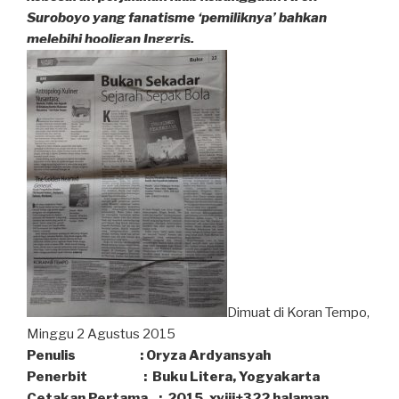
Suroboyo yang fanatisme ‘pemiliknya’ bahkan
melebihi hooligan Inggris.
Dimuat di Koran Tempo,
Minggu 2 Agustus 2015
Penulis :
Oryza Ardyansyah
Penerbit : Buku Litera, Yogyakarta
Cetakan Pertama : 2015, xviii+322 halaman