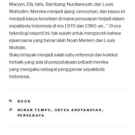
Maryen, Elly Idris, Bambang Nurdiansyah, dan Louis
Mahodim. Mereka menjadi ajang cemoohan, dan kasus ini
menjadi kasus kesekian di mana penyuapan terjadi dalam
sepakbola Indonesia di era 1970 dan 1980-an…” Di era
teknologi seperti ini, tak susah untuk mengecek bahwa
ejaan nama yang benar ialah Noah Meriem dan Louis
Mohidin.
Buku ini layak menjadi salah satu referensi dan koleksi
terbaik yang ada di perpustakaan pribadi mereka
yang mengaku sebagai penggemar sepakbola
Indonesia.
CATEGORIES
BOOK
TAGS
KORAN TEMPO
,
ORYZA ARDYANSYAH
,
PERSEBAYA