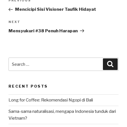
Previous
PREVIOUS
navigation
Post
Mencicipi Sisi Visioner Taufik Hidayat
Next
NEXT
Post
Mensyukuri #38 Penuh Harapan
Search
Searc
for:
RECENT POSTS
Long for Coffee: Rekomendasi Ngopi di Bali
Sama-sama naturalisasi, mengapa Indonesia tunduk dari
Vietnam?