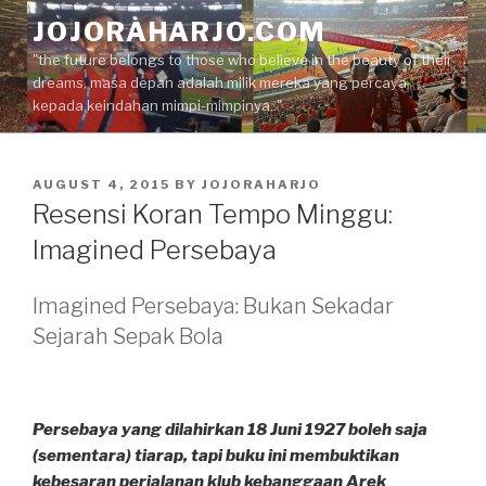
Skip
JOJORAHARJO.COM
to
"the future belongs to those who believe in the beauty of their
content
dreams, masa depan adalah milik mereka yang percaya
kepada keindahan mimpi-mimpinya.."
POSTED
AUGUST 4, 2015
BY
JOJORAHARJO
ON
Resensi Koran Tempo Minggu:
Imagined Persebaya
Imagined Persebaya: Bukan Sekadar
Sejarah Sepak Bola
Persebaya yang dilahirkan 18 Juni 1927 boleh saja
(sementara) tiarap, tapi buku ini membuktikan
kebesaran perjalanan klub kebanggaan Arek