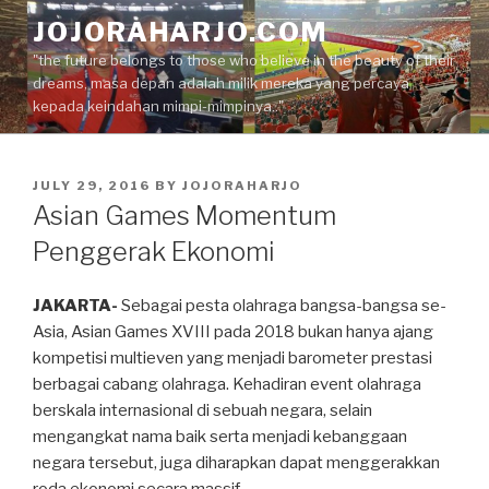
Skip
JOJORAHARJO.COM
to
"the future belongs to those who believe in the beauty of their
content
dreams, masa depan adalah milik mereka yang percaya
kepada keindahan mimpi-mimpinya.."
POSTED
JULY 29, 2016
BY
JOJORAHARJO
ON
Asian Games Momentum
Penggerak Ekonomi
JAKARTA-
Sebagai pesta olahraga bangsa-bangsa se-
Asia, Asian Games XVIII pada 2018 bukan hanya ajang
kompetisi multieven yang menjadi barometer prestasi
berbagai cabang olahraga. Kehadiran event olahraga
berskala internasional di sebuah negara, selain
mengangkat nama baik serta menjadi kebanggaan
negara tersebut, juga diharapkan dapat menggerakkan