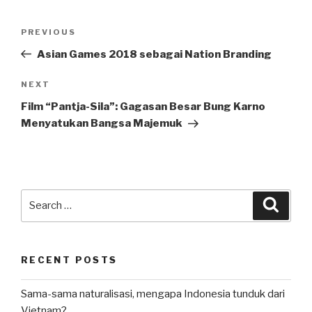
Post
Previous
PREVIOUS
navigation
Post
Asian Games 2018 sebagai Nation Branding
Next
NEXT
Post
Film “Pantja-Sila”: Gagasan Besar Bung Karno
Menyatukan Bangsa Majemuk
Search
Searc
for:
RECENT POSTS
Sama-sama naturalisasi, mengapa Indonesia tunduk dari
Vietnam?