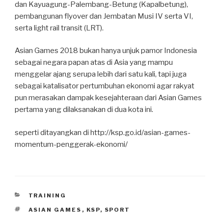
dan Kayuagung-Palembang-Betung (Kapalbetung),
pembangunan flyover dan Jembatan Musi IV serta VI,
serta light rail transit (LRT).
Asian Games 2018 bukan hanya unjuk pamor Indonesia
sebagai negara papan atas di Asia yang mampu
menggelar ajang serupa lebih dari satu kali, tapi juga
sebagai katalisator pertumbuhan ekonomi agar rakyat
pun merasakan dampak kesejahteraan dari Asian Games
pertama yang dilaksanakan di dua kota ini.
seperti ditayangkan di http://ksp.go.id/asian-games-
momentum-penggerak-ekonomi/
CATEGORIES
TRAINING
TAGS
ASIAN GAMES
,
KSP
,
SPORT