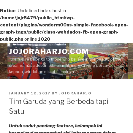
Notice
: Undefined index: host in
/home/jojr5479/public_html/wp-
content/plugins/wonderm00ns-simple-facebook-open-
graph-tags/public/class-webdados-fb-open-graph-
public.php
on line
1020
Skip
JOJORAHARJO.COM
to
"the future belongs to those who believe in the beauty of their
content
dreams, masa depan adalah milik mereka yang percaya
kepada keindahan mimpi-mimpinya.."
POSTED
JANUARY 12, 2017
BY
JOJORAHARJO
ON
Tim Garuda yang Berbeda tapi
Satu
Untuk sudut pandang feature, kelompok ini