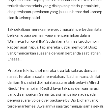
terjebak dalam sajian paket teknis ala ‘hard news’. Bicara
terkait skema teknis yang disiapkan pelatih, pemain inti,
dan persiapan-persiapan yang jauuuuh benar dari konsep
ciamik kelompok ini.
Tak sekalipun mereka menyorot masalah perbedaan latar
belakang para pemain yang mencerminkan dalam
‘Bhinneka Tunggal Ika’. Sudah lama timnas tak dipimpin
kapten asal Papua, tapi mereka justru menyorot Boaz
yang mencairkan suasana dengan bercanda saat latihan.
Lhaaaa…
Problem teknis, shot mereka juga tak selaras dengan
narasi, terutama saat menyatakan, “Latihan yang dimilai
dari jam 8 pagi ini dipimpin langsung oleh pelayih Alfred
Riedl..” Penampilan Riedl di layar tak pas dengan narasi
yang disampaikan. Selain itu, sisi minus juga ada pada
pengisi suara (voice over package by Dio Djohar) yang
terdengar lemes. Awalannya saja tak menjual sama sekali,