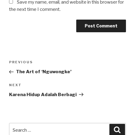
Save my name, email, and website in this browser for
the next time I comment.
Post
Previous
PREVIOUS
navigation
Post
The Art of ‘Nguwongke’
Next
NEXT
Post
Karena Hidup Adalah Berbagi
Search
Searc
for: