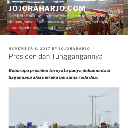
Skip
JOJORAHARJO.COM
to
"the future belongs to those who believe in the beauty of their
content
dreams, masa depan adalah milik mereka yang percaya
kepada keindahan mimpi-mimpinya.."
POSTED
NOVEMBER 8, 2017
BY
JOJORAHARJO
ON
Presiden dan Tunggangannya
Beberapa presiden ternyata punya dokumentasi
bagaimana aksi mereka bersama roda dua.