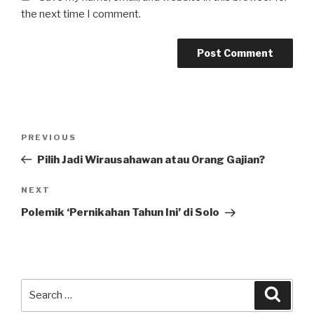
the next time I comment.
Post
Previous
PREVIOUS
navigation
Post
Pilih Jadi Wirausahawan atau Orang Gajian?
Next
NEXT
Post
Polemik ‘Pernikahan Tahun Ini’ di Solo
Search
Searc
for: