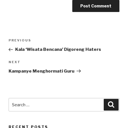
Post
Previous
PREVIOUS
navigation
Post
Kala ‘Wisata Bencana’ Digoreng Haters
Next
NEXT
Post
Kampanye Menghormati Guru
Search
Searc
for:
RECENT POSTS