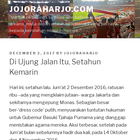
Skip
JOJORAHARJO.COM
to
"the future belongs to those who believe in the beauty of their
content
dreams, masa depan adalah milik mereka yang percaya
kepada keindahan mimpi-mimpinya.."
POSTED
DECEMBER 2, 2017
BY
JOJORAHARJO
ON
Di Ujung Jalan Itu, Setahun
Kemarin
Hari ini, setahun lalu. Jum’at 2 Desember 2016, ratusan
ribu –ada yang mengklaim jutaan- warga Jakarta dan
sekitarnya mengepung Monas. Sebagian besar
ber-‘dress code’ putih, menyuarakan tuntutan hukuman
untuk Gubernur Basuki Tjahaja Purnama yang dianggap
menistakan agama mereka. Aksi terbesar, setelah pada
Jum’at bulan sebelumnya hadir dua kali, pada 14 Oktober