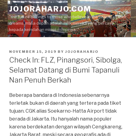
Skip
JOJORAHARJO.COM
to
"the future belongs to those who believe in the beauty of their
content
dreams, masa depan adalah milik mereka yang percaya
kepada keindahan mimpi-mimpinya.."
POSTED
NOVEMBER 15, 2019
BY
JOJORAHARJO
ON
Check In: FLZ, Pinangsori, Sibolga,
Selamat Datang di Bumi Tapanuli
Nan Penuh Berkah
Beberapa bandara di Indonesia sebenarnya
terletak bukan di daerah yang tertera pada tiket
tujuan. CGK alias Soekarno-Hatta Airport tidak
berada di Jakarta. Itu hanyalah nama populer
karena berdekatan dengan wilayah Cengkareng,
Jakarta Barat, meski secara geografis ada di