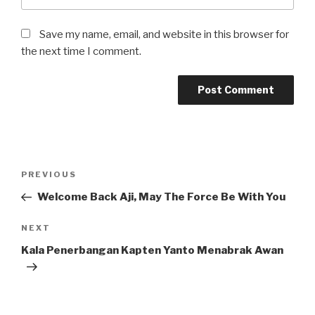
Save my name, email, and website in this browser for
the next time I comment.
Post
Previous
PREVIOUS
navigation
Post
Welcome Back Aji, May The Force Be With You
Next
NEXT
Post
Kala Penerbangan Kapten Yanto Menabrak Awan