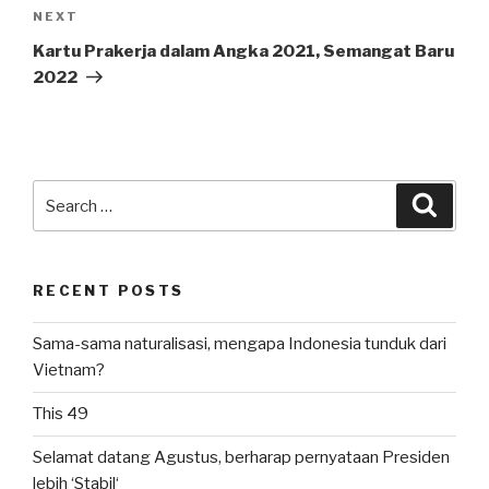
Next
NEXT
Post
Kartu Prakerja dalam Angka 2021, Semangat Baru
2022
Search
Searc
for:
RECENT POSTS
Sama-sama naturalisasi, mengapa Indonesia tunduk dari
Vietnam?
This 49
Selamat datang Agustus, berharap pernyataan Presiden
lebih ‘Stabil‘