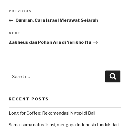
Post
Previous
PREVIOUS
navigation
Post
Qumran, Cara Israel Merawat Sejarah
Next
NEXT
Post
Zakheus dan Pohon Ara di Yerikho Itu
Search
Searc
for:
RECENT POSTS
Long for Coffee: Rekomendasi Ngopi di Bali
Sama-sama naturalisasi, mengapa Indonesia tunduk dari