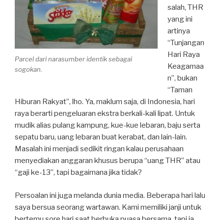
salah, THR
yang ini
artinya
“Tunjangan
Hari Raya
Parcel dari narasumber identik sebagai
Keagamaa
sogokan.
n”, bukan
“Taman
Hiburan Rakyat”, lho. Ya, maklum saja, di Indonesia, hari
raya berarti pengeluaran ekstra berkali-kali lipat. Untuk
mudik alias pulang kampung, kue-kue lebaran, baju serta
sepatu baru, uang lebaran buat kerabat, dan lain-lain.
Masalah ini menjadi sedikit ringan kalau perusahaan
menyediakan anggaran khusus berupa “uang THR” atau
“gaji ke-13”, tapi bagaimana jika tidak?
Persoalan ini juga melanda dunia media. Beberapa hari lalu
saya bersua seorang wartawan. Kami memiliki janji untuk
bertemu sore hari saat berbuka puasa bersama, tapi ia