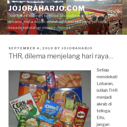
Skip
JOJORAHARJO.COM
to
"the future belongs to those who believe in the beauty of their
content
dreams, masa depan adalah milik mereka yang percaya
kepada keindahan mimpi-mimpinya.."
POSTED
SEPTEMBER 4, 2010
BY
JOJORAHARJO
ON
THR, dilema menjelang hari raya…
Setiap
mendekati
Lebaran,
istilah THR
menjadi
akrab di
telinga.
Eits,
jangan