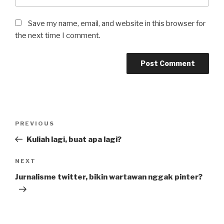
Save my name, email, and website in this browser for
the next time I comment.
Post
Previous
PREVIOUS
navigation
Post
Kuliah lagi, buat apa lagi?
Next
NEXT
Post
Jurnalisme twitter, bikin wartawan nggak pinter?