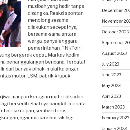
musibah yang hadir tanpa
December 20
disangka. Reaksi spontan
menolong sesama
November 20
dilakukan secepatnya,
October 2023
bersama-sama antara
warga, penyelenggara
September 20
pemerintahan, TNI/Polri
August 2023
gsung bergerak cepat. Markas Kodim
ama penanggulangan bencana. Tercatat
July 2023
r dari banyak pihak, mulai kalangan
June 2023
nitas motor, LSM, pabrik krupuk,
May 2023
April 2023
n jiwa maupun kerugian material sudah
 lagi bersedih. Saatnya bangkit, menata
March 2023
i-hari ke depan, sembari terus
kungan, agar murka alam tak lagi
February 2023
January 2023