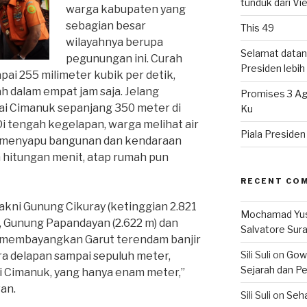
tunduk dari V
warga kabupaten yang
sebagian besar
This 49
wilayahnya berupa
Selamat datan
pegunungan ini. Curah
Presiden lebih ‘
pai 255 milimeter kubik per detik,
h dalam empat jam saja. Jelang
Promises 3 Ag
gai Cimanuk sepanjang 350 meter di
Ku
i tengah kegelapan, warga melihat air
Piala Preside
, menyapu bangunan dan kendaraan
m hitungan menit, atap rumah pun
RECENT CO
akni Gunung Cikuray (ketinggian 2.821
Mochamad Yu
), Gunung Papandayan (2.622 m) dan
Salvatore Sur
it membayangkan Garut terendam banjir
Sili Suli
on
Gowo
ara delapan sampai sepuluh meter,
Sejarah dan Pe
i Cimanuk, yang hanya enam meter,”
an.
Sili Suli
on
Seha