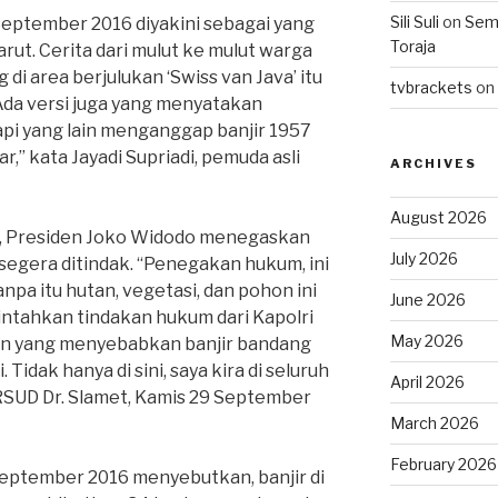
Sili Suli
on
Semo
September 2016 diyakini sebagai yang
Toraja
rut. Cerita dari mulut ke mulut warga
di area berjulukan ‘Swiss van Java’ itu
tvbrackets
on
Ada versi juga yang menyatakan
tapi yang lain menganggap banjir 1957
r,” kata Jayadi Supriadi, pemuda asli
ARCHIVES
August 2026
t, Presiden Joko Widodo menegaskan
July 2026
segera ditindak. “Penegakan hukum, ini
npa itu hutan, vegetasi, dan pohon ini
June 2026
rintahkan tindakan hukum dari Kapolri
May 2026
an yang menyebabkan banjir bandang
. Tidak hanya di sini, saya kira di seluruh
April 2026
 RSUD Dr. Slamet, Kamis 29 September
March 2026
February 2026
September 2016 menyebutkan, banjir di