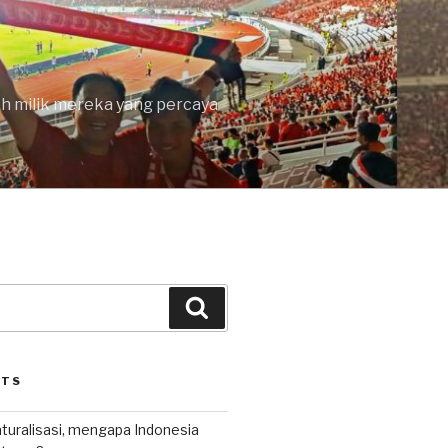
lah milik mereka yang percaya
Search
STS
uralisasi, mengapa Indonesia