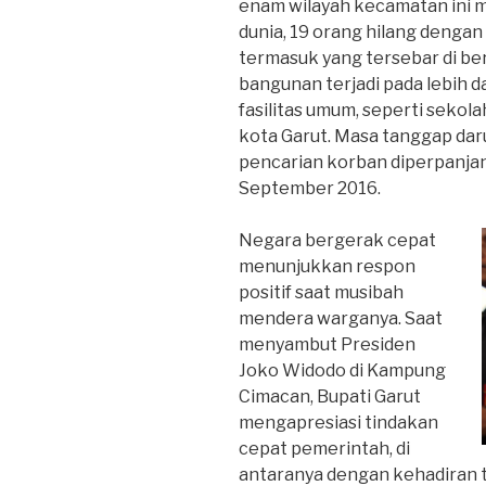
enam wilayah kecamatan ini 
dunia, 19 orang hilang dengan
termasuk yang tersebar di be
bangunan terjadi pada lebih d
fasilitas umum, seperti sekola
kota Garut. Masa tanggap da
pencarian korban diperpanjan
September 2016.
Negara bergerak cepat
menunjukkan respon
positif saat musibah
mendera warganya. Saat
menyambut Presiden
Joko Widodo di Kampung
Cimacan, Bupati Garut
mengapresiasi tindakan
cepat pemerintah, di
antaranya dengan kehadiran t