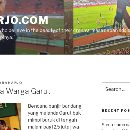
RJO.COM
who believe in the beauty of their dreams, masa depan ada
inya.."
ORAHARJO
Search
la Warga Garut
for:
Bencana banjir bandang
RECENT PO
yang melanda Garut bak
mimpi buruk di tengah
Sama-sama nat
malam bagi 2,5 juta jiwa