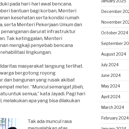
January 2025
uki pada hari-hari awal bencana.
beri bantuan bagi korban, Menteri
December 20
nan kesehatan serta kondisi rumah
November 20
a, serta Menteri Pekerjaan Umum dan
penanganan darurat infrastruktur
October 2024
an. Tak ketinggalan, Menteri
September 2
anan mengkaji penyebab bencana
ehabilitasi lingkungan.
August 2024
July 2024
olidaritas masyarakat langsung terlihat.
, warga bergotong royong
June 2024
r dan bangunan yang rusak akibat
May 2024
gi empat meter. “Muncul semangat
jibeh,
satu untuk semua,” kata Jayadi. Pagi hari
April 2024
l, melakukan apa yang bisa dilakukan
March 2024
February 2024
Tak ada muncul rasa
menyalahkan atas
January 2024