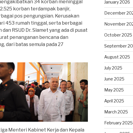
mengakibatkan 34 korban meninggal
January 2026
 2.525 korban terdampak banjir,
December 20
rbagai pos pengungsian. Kerusakan
ari 453 rumah tinggal, serta berbagai
November 20
h dan RSUD Dr. Slamet yang ada di pusat
October 2025
rurat penanganan bencana dan
g, dari batas semula pada 27
September 2
August 2025
July 2025
June 2025
May 2025
April 2025
March 2025
February 2025
iga Menteri Kabinet Kerja dan Kepala