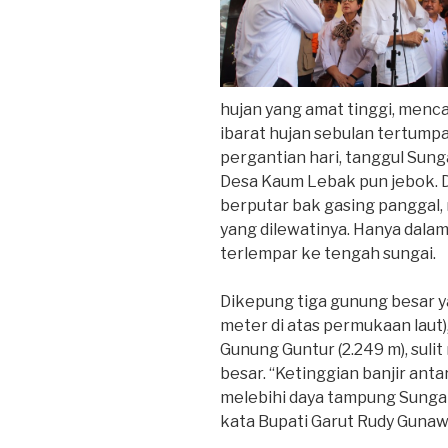
hujan yang amat tinggi, menca
ibarat hujan sebulan tertumpa
pergantian hari, tanggul Sun
Desa Kaum Lebak pun jebok. D
berputar bak gasing panggal
yang dilewatinya. Hanya dala
terlempar ke tengah sungai.
Dikepung tiga gunung besar y
meter di atas permukaan laut
Gunung Guntur (2.249 m), sul
besar. “Ketinggian banjir ant
melebihi daya tampung Sunga
kata Bupati Garut Rudy Gunaw