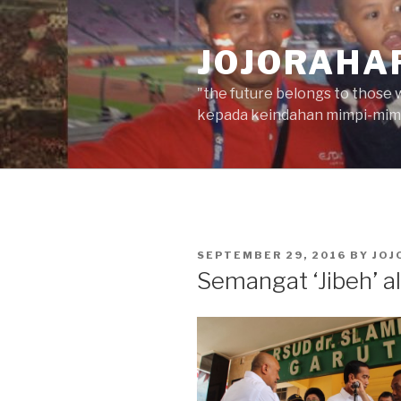
Skip
to
JOJORAHA
content
"the future belongs to those 
kepada keindahan mimpi-mimp
POSTED
SEPTEMBER 29, 2016
BY
JOJ
ON
Semangat ‘Jibeh’ a