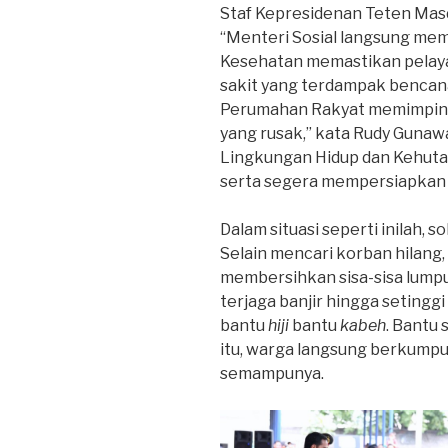
Staf Kepresidenan Teten Masd
“Menteri Sosial langsung mem
Kesehatan memastikan pelaya
sakit yang terdampak bencan
Perumahan Rakyat memimpin 
yang rusak,” kata Rudy Gunaw
Lingkungan Hidup dan Kehut
serta segera mempersiapkan r
Dalam situasi seperti inilah, s
Selain mencari korban hilang
membersihkan sisa-sisa lumpu
terjaga banjir hingga seting
bantu
hiji
bantu
kabeh
. Bantu 
itu, warga langsung berkumpu
semampunya.