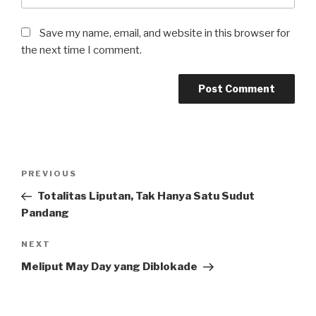
Save my name, email, and website in this browser for
the next time I comment.
Post
Previous
PREVIOUS
navigation
Post
Totalitas Liputan, Tak Hanya Satu Sudut
Pandang
Next
NEXT
Post
Meliput May Day yang Diblokade