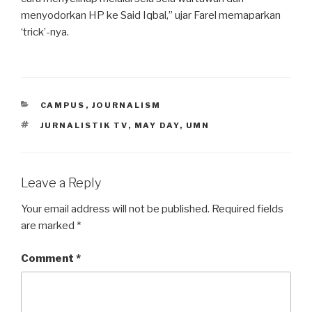
menyodorkan HP ke Said Iqbal,” ujar Farel memaparkan
‘trick’-nya.
CATEGORIES
CAMPUS
,
JOURNALISM
TAGS
JURNALISTIK TV
,
MAY DAY
,
UMN
Leave a Reply
Your email address will not be published.
Required fields
are marked
*
Comment
*