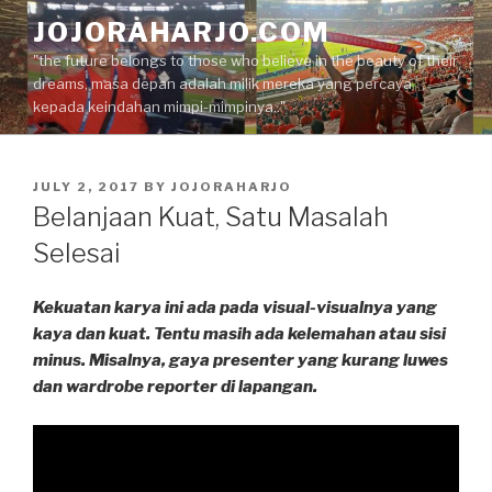
Skip
JOJORAHARJO.COM
to
"the future belongs to those who believe in the beauty of their
content
dreams, masa depan adalah milik mereka yang percaya
kepada keindahan mimpi-mimpinya.."
POSTED
JULY 2, 2017
BY
JOJORAHARJO
ON
Belanjaan Kuat, Satu Masalah
Selesai
Kekuatan karya ini ada pada visual-visualnya yang
kaya dan kuat. Tentu masih ada kelemahan atau sisi
minus. Misalnya, gaya presenter yang kurang luwes
dan wardrobe reporter di lapangan.