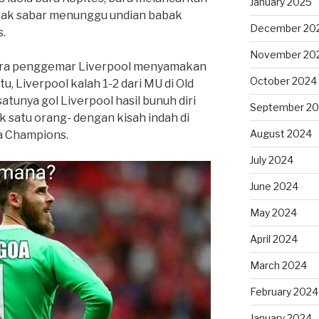
January 2025
a tak sabar menunggu undian babak
December 20
.
November 20
para penggemar Liverpool menyamakan
October 2024
itu, Liverpool kalah 1-2 dari MU di Old
atunya gol Liverpool hasil bunuh diri
September 2
 satu orang- dengan kisah indah di
August 2024
ga Champions.
July 2024
June 2024
May 2024
April 2024
March 2024
February 2024
January 2024