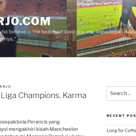
RJO.COM
who believe in the beauty of their dreams, masa depan ada
inya.."
ARJO
Search
i Liga Champions, Karma
for:
RECENT PO
pesepakbola Perancis yang
nyol mengakhiri kisah Manchester
Long for Coffe