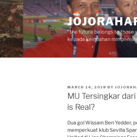
Skip
to
JOJORAHA
content
"the future belongs to those 
kepada keindahan mimpi-mimp
POSTED
MARCH 14, 2018
BY
JOJORAH
ON
MU Tersingkar dar
is Real?
Dua gol Wissam Ben Yedder, 
memperkuat klub Sevilla Spa