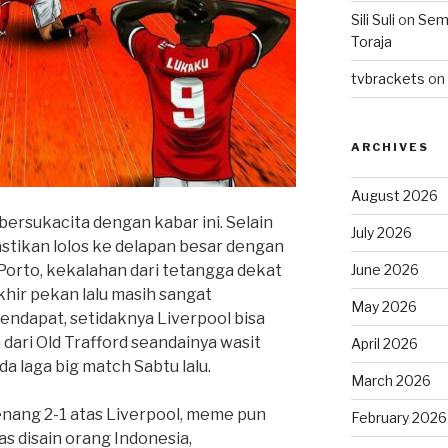
Sili Suli
on
Semo
Toraja
tvbrackets
on
ARCHIVES
August 2026
l bersukacita dengan kabar ini. Selain
July 2026
tikan lolos ke delapan besar dengan
n Porto, kekalahan dari tetangga dekat
June 2026
hir pekan lalu masih sangat
May 2026
ndapat, setidaknya Liverpool bisa
dari Old Trafford seandainya wasit
April 2026
a laga big match Sabtu lalu.
March 2026
nang 2-1 atas Liverpool, meme pun
February 2026
as disain orang Indonesia,