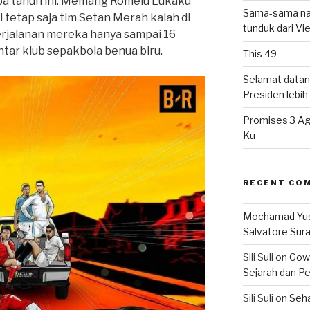
pa tahun ini. Memang Romelu Lukaku
Sama-sama nat
i tetap saja tim Setan Merah kalah di
tunduk dari V
rjalanan mereka hanya sampai 16
ntar klub sepakbola benua biru.
This 49
Selamat datan
Presiden lebih ‘
Promises 3 Ag
Ku
RECENT CO
Mochamad Yu
Salvatore Sur
Sili Suli
on
Gowo
Sejarah dan Pe
Sili Suli
on
Seha