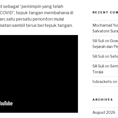
but sebagai “pemimpin yang telah
COVID”, tepuk tangan membahana di
RECENT CO
an, satu persatu penonton mulai
atan sambil terus bertepuk tangan.
Mochamad Yu
Salvatore Sur
Sili Suli
on
Gowo
Sejarah dan Pe
Sili Suli
on
Seha
Sili Suli
on
Semo
Toraja
tvbrackets
on
ARCHIVES
August 2026