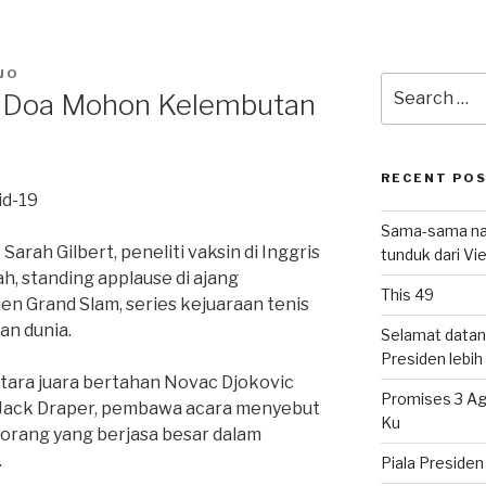
JO
Search
ta Doa Mohon Kelembutan
for:
RECENT PO
id-19
Sama-sama nat
 Sarah Gilbert, peneliti vaksin di Inggris
tunduk dari V
, standing applause di ajang
This 49
en Grand Slam, series kejuaraan tenis
an dunia.
Selamat datan
Presiden lebih ‘
tara juara bertahan Novac Djokovic
Promises 3 Ag
Jack Draper, pembawa acara menyebut
Ku
eorang yang berjasa besar dalam
.
Piala Preside