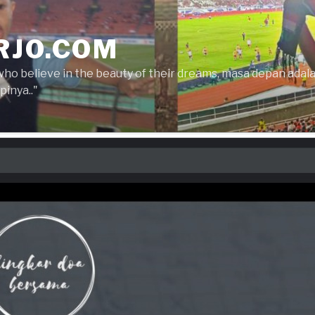
RJO.COM
who believe in the beauty of their dreams, masa depan ada
inya.."