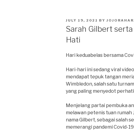
POSTED
JULY 19, 2021
BY
JOJORAHAR
ON
Sarah Gilbert ser
Hati
Hari keduabelas bersama Cov
Hari-hari ini sedang viral video
mendapat tepuk tangan meriah
Wimbledon, salah satu turnam
yang paling menyedot perhati
Menjelang partai pembuka an
melawan petenis tuan rumah 
nama Gilbert, sebagai salah s
memerangi pandemi Covid-19