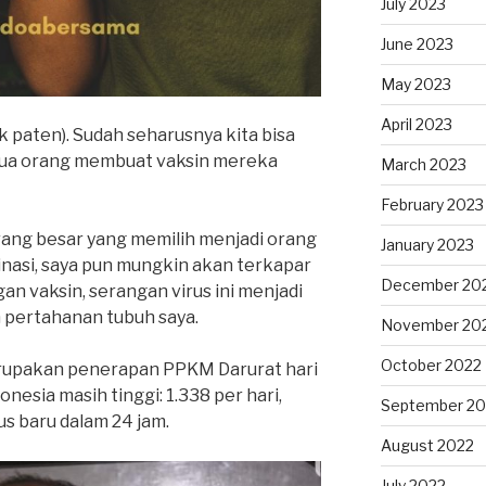
July 2023
June 2023
May 2023
April 2023
k paten). Sudah seharusnya kita bisa
ua orang membuat vaksin mereka
March 2023
February 2023
rang besar yang memilih menjadi orang
January 2023
sinasi, saya pun mungkin akan terkapar
December 20
an vaksin, serangan virus ini menjadi
n pertahanan tubuh saya.
November 20
October 2022
, merupakan penerapan PPKM Darurat hari
nesia masih tinggi: 1.338 per hari,
September 20
s baru dalam 24 jam.
August 2022
July 2022