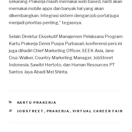
sekarang Prakerja masih memakai web based, nanti akan
memakai mobile apps dan banyak hal yang akan
dikembangkan. Integrasi sistem dengan job portal juga
menjadi prioritas penting,” tegasnya.
Selain Direktur Eksekutif Manajemen Pelaksana Program
Kartu Prakerja Denni Puspa Purbasari, konferensi pers ini
juga dihadiri Chief Marketing Officer, SEEK Asia, Jane
Cruz-Walker, Country Marketing Manager, JobStreet
Indonesia. Sawitri Hertoto, dan Human Resources PT
Santos Jaya Abadi Mei Shinta.
CATEGORIES
KARTU PRAKERJA
TAGS
JOBSTREET
,
PRAKERJA
,
VIRTUAL CAREER FAIR