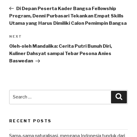
navigation
Post
Di Depan Peserta Kader Bangsa Fellowship
Program, Denni Purbasari Tekankan Empat Skills
Utama yang Harus Dimiliki Calon Pemimpin Bangsa
Next
NEXT
Post
Oleh-oleh Mandalika: Cerita Putri Bunuh Diri,
Kuliner Dahsyat sampai Tebar Pesona Anies
Baswedan
Search
Searc
for:
RECENT POSTS
Sama-sama naturalisasi, mengapa Indonesia tunduk dari