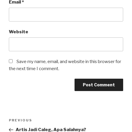
Email
*
Website
Save my name, email, and website in this browser for
the next time I comment.
Post
Previous
PREVIOUS
navigation
Post
Artis Jadi Caleg, Apa Salahnya?