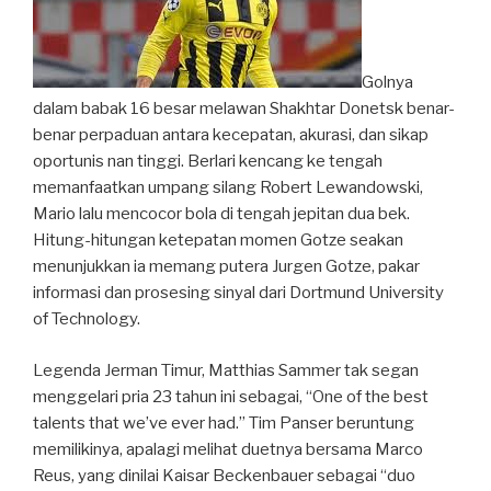
Golnya
dalam babak 16 besar melawan Shakhtar Donetsk benar-
benar perpaduan antara kecepatan, akurasi, dan sikap
oportunis nan tinggi. Berlari kencang ke tengah
memanfaatkan umpang silang Robert Lewandowski,
Mario lalu mencocor bola di tengah jepitan dua bek.
Hitung-hitungan ketepatan momen Gotze seakan
menunjukkan ia memang putera Jurgen Gotze, pakar
informasi dan prosesing sinyal dari Dortmund University
of Technology.
Legenda Jerman Timur, Matthias Sammer tak segan
menggelari pria 23 tahun ini sebagai, “One of the best
talents that we’ve ever had.” Tim Panser beruntung
memilikinya, apalagi melihat duetnya bersama Marco
Reus, yang dinilai Kaisar Beckenbauer sebagai “duo