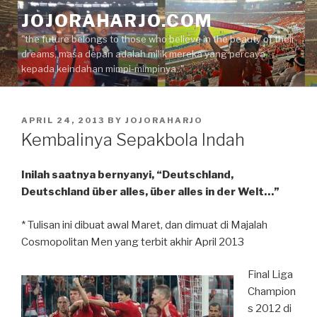
Skip
JOJORAHARJO.COM
to
"the future belongs to those who believe in the beauty of their
content
dreams, masa depan adalah milik mereka yang percaya
kepada keindahan mimpi-mimpinya.."
POSTED
APRIL 24, 2013
BY
JOJORAHARJO
ON
Kembalinya Sepakbola Indah
Inilah saatnya bernyanyi, “Deutschland,
Deutschland über alles, über alles in der Welt…”
* Tulisan ini dibuat awal Maret, dan dimuat di Majalah
Cosmopolitan Men yang terbit akhir April 2013
Final Liga
Champion
s 2012 di