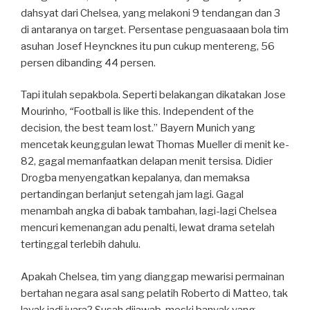
dahsyat dari Chelsea, yang melakoni 9 tendangan dan 3
di antaranya on target. Persentase penguasaaan bola tim
asuhan Josef Heyncknes itu pun cukup mentereng, 56
persen dibanding 44 persen.
Tapi itulah sepakbola. Seperti belakangan dikatakan Jose
Mourinho,
“
Football is like this. Independent of the
decision, the best team lost.” Bayern Munich yang
mencetak keunggulan lewat Thomas Mueller di menit ke-
82, gagal memanfaatkan delapan menit tersisa. Didier
Drogba menyengatkan kepalanya, dan memaksa
pertandingan berlanjut setengah jam lagi. Gagal
menambah angka di babak tambahan, lagi-lagi Chelsea
mencuri kemenangan adu penalti, lewat drama setelah
tertinggal terlebih dahulu.
Apakah Chelsea, tim yang dianggap mewarisi permainan
bertahan negara asal sang pelatih Roberto di Matteo, tak
layak jadi juara? Susah dijawab, meski banyak yang