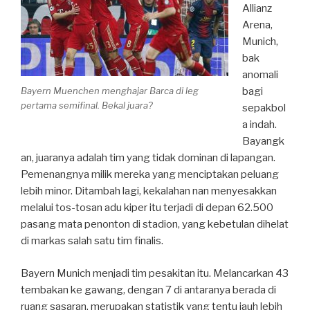
Allianz
Arena,
Munich,
bak
anomali
Bayern Muenchen menghajar Barca di leg
bagi
pertama semifinal. Bekal juara?
sepakbol
a indah.
Bayangk
an, juaranya adalah tim yang tidak dominan di lapangan.
Pemenangnya milik mereka yang menciptakan peluang
lebih minor. Ditambah lagi, kekalahan nan menyesakkan
melalui tos-tosan adu kiper itu terjadi di depan 62.500
pasang mata penonton di stadion, yang kebetulan dihelat
di markas salah satu tim finalis.
Bayern Munich menjadi tim pesakitan itu. Melancarkan 43
tembakan ke gawang, dengan 7 di antaranya berada di
ruang sasaran, merupakan statistik yang tentu jauh lebih