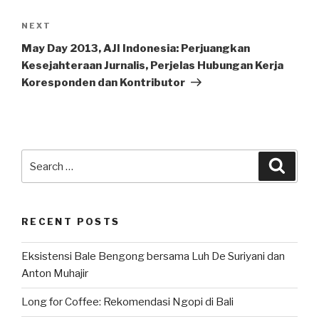
Next
NEXT
Post
May Day 2013, AJI Indonesia: Perjuangkan
Kesejahteraan Jurnalis, Perjelas Hubungan Kerja
Koresponden dan Kontributor
Search
Searc
for:
RECENT POSTS
Eksistensi Bale Bengong bersama Luh De Suriyani dan
Anton Muhajir
Long for Coffee: Rekomendasi Ngopi di Bali