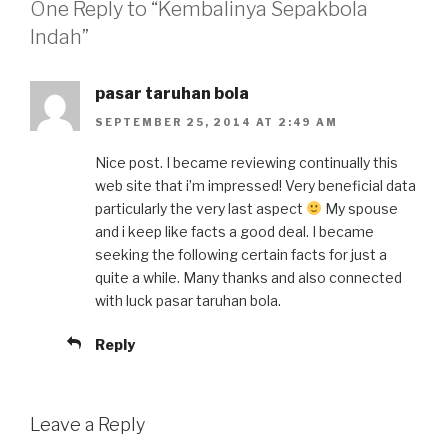
One Reply to “Kembalinya Sepakbola
Indah”
pasar taruhan bola
SEPTEMBER 25, 2014 AT 2:49 AM
Nice post. I became reviewing continually this
web site that i’m impressed! Very beneficial data
particularly the very last aspect
My spouse
and i keep like facts a good deal. I became
seeking the following certain facts for just a
quite a while. Many thanks and also connected
with luck pasar taruhan bola.
Reply
Leave a Reply