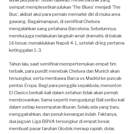
sempat memplesetkan julukan ‘The Blues’ menjadi ‘The
Bus’, akibat aksi para pemain memarkir diri di muka area
gawang. Bagaimanapun, di semifinal Chelsea
mengalahkan sang petahana Barcelona. Sebelumnya,
mereka juga melakukan langkah amat dramatis di babak
16 besar, menaklukkan Napoli 4-1, setelah di leg pertama
ketinggalan 1-3.
Tahun lalu, saat semifinal mempertemukan empat tim
terbaik, para pundit menebak Chelsea dan Munich akan
tersungkur, serta membawa Barca vs Madrid ke puncak
pentas Eropa. Bagi para penggila sepakbola, menonton
El Clasico berkali-kali dalam setahun tidak akan pernah
membosankan. Sama seperti mengunjungi Bali seribu kali
dalam setiap kesempatan liburan. Selalu ada yang baru,
menggairahkan, dan penuh kenangan indah. Faktanya,
dua jagoan Liga BBVA tersungkur di empat besar,
membuat pasar taruhan Glodok meraup rupiah, dolar,