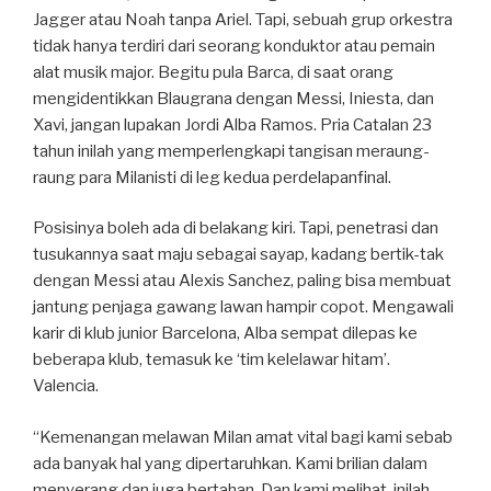
Jagger atau Noah tanpa Ariel. Tapi, sebuah grup orkestra
tidak hanya terdiri dari seorang konduktor atau pemain
alat musik major. Begitu pula Barca, di saat orang
mengidentikkan Blaugrana dengan Messi, Iniesta, dan
Xavi, jangan lupakan Jordi Alba Ramos. Pria Catalan 23
tahun inilah yang memperlengkapi tangisan meraung-
raung para Milanisti di leg kedua perdelapanfinal.
Posisinya boleh ada di belakang kiri. Tapi, penetrasi dan
tusukannya saat maju sebagai sayap, kadang bertik-tak
dengan Messi atau Alexis Sanchez, paling bisa membuat
jantung penjaga gawang lawan hampir copot. Mengawali
karir di klub junior Barcelona, Alba sempat dilepas ke
beberapa klub, temasuk ke ‘tim kelelawar hitam’.
Valencia.
“Kemenangan melawan Milan amat vital bagi kami sebab
ada banyak hal yang dipertaruhkan. Kami brilian dalam
menyerang dan juga bertahan. Dan kami melihat, inilah