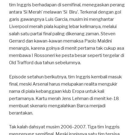
tim Inggris berhadapan di semifinal, menegaskan perang
antara ‘Si Merah’ melawan ‘Si Biru’. Terkenal dengan gol
garis gawangnya Luis Garcia, musim ini menghantar
Liverpool meraih piala kuping lebar kelimanya, melalui
salah satu partai final paling dikenang zaman. Steven
Gerrard dan kawan-kawan memaksa Paolo Maldini
menangis, karena golnya di menit pertama tak cukup asa
membawa I Rossoneri ke pesta besar seperti tergelar di
Old Trafford dua tahun sebelumnya.
Episode setahun berikutnya, tim Inggris kembali masuk
final, meski Arsenal harus melupakan realita mengukir
nama di piala kebanggaan klub Eropa untuk kali
pertamanya. Kartu merah Jens Lehman di menit ke-18
membuat skenario mengalahkan Barca menjadi
berantakan.
Tak kalah dahsyat musim 2006-2007. Tiga tim Inggris
mengepung semifinal. Meski ironisnya satu tim tersisa,